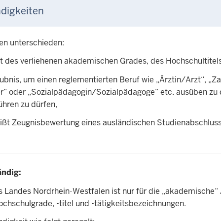
digkeiten
en unterschieden:
t des verliehenen akademischen Grades, des Hochschultitel
aubnis, um einen reglementierten Beruf wie „Ärztin/Arzt“, „Z
ter“ oder „Sozialpädagogin/Sozialpädagoge“ etc. ausüben zu d
ühren zu dürfen,
eißt Zeugnisbewertung eines ausländischen Studienabschluss
ändig:
s Landes Nordrhein-Westfalen ist nur für die „akademische“ 
hschulgrade, -titel und -tätigkeitsbezeichnungen.