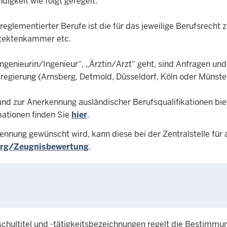
digkeit wie folgt geregelt:
glementierter Berufe ist die für das jeweilige Berufsrecht z
tektenkammer etc.
genieurin/Ingenieur“, „Ärztin/Arzt“ geht, sind Anfragen und
sregierung (Arnsberg, Detmold, Düsseldorf, Köln oder Münster
nd zur Anerkennung ausländischer Berufsqualifikationen bi
mationen finden Sie
hier
.
ennung gewünscht wird, kann diese bei der Zentralstelle fü
rg/Zeugnisbewertung
.
chultitel und -tätigkeitsbezeichnungen regelt die Bestimmu