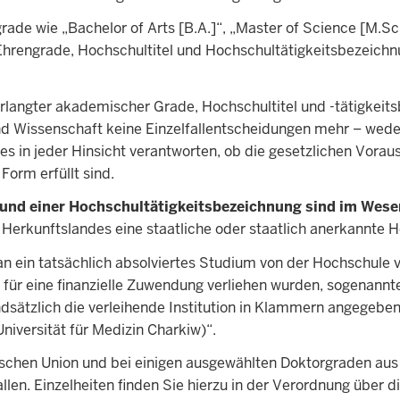
ade wie „Bachelor of Arts [B.A.]“, „Master of Science [M.Sc
hrengrade, Hochschultitel und Hochschultätigkeitsbezeichnun
angter akademischer Grade, Hochschultitel und -tätigkeits
und Wissenschaft keine Einzelfallentscheidungen mehr – weder
s in jeder Hinsicht verantworten, ob die gesetzlichen Vorau
orm erfüllt sind.
s und einer Hochschultätigkeitsbezeichnung sind im Wese
Herkunftslandes eine staatliche oder staatlich anerkannte H
 ein tatsächlich absolviertes Studium von der Hochschule v
 für eine finanzielle Zuwendung verliehen wurden, sogenannte
sätzlich die verleihende Institution in Klammern angegeben
iversität für Medizin Charkiw)“.
ischen Union und bei einigen ausgewählten Doktorgraden a
llen. Einzelheiten finden Sie hierzu in der Verordnung über