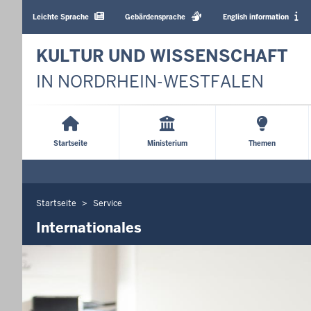
Barrierearme
Sprachen
Leichte Sprache
Gebärdensprache
English information
KULTUR UND WISSENSCHAFT
IN NORDRHEIN-WESTFALEN
Main
Menu
Startseite
Ministerium
Themen
Startseite
Service
Sie
befinden
Internationales
sich
hier