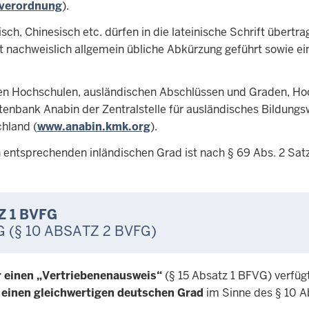
verordnung
).
ch, Chinesisch etc. dürfen in die lateinische Schrift übertr
rt nachweislich allgemein übliche Abkürzung geführt sowie e
ten Hochschulen, ausländischen Abschlüssen und Graden, Hoc
enbank Anabin der Zentralstelle für ausländisches Bildung
hland (
www.anabin.kmk.org
).
ntsprechenden inländischen Grad ist nach § 69 Abs. 2 Satz 5
Z 1 BVFG
§ 10 ABSATZ 2 BVFG)
 einen „Vertriebenenausweis“
(§ 15 Absatz 1 BFVG) verfüg
 einen gleichwertigen deutschen Grad
im Sinne des § 10 A