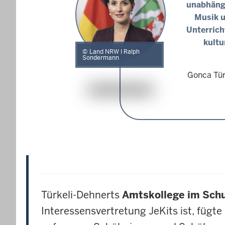
unabhängi
Musik u
Unterrich
kultu
Land NRW I Ralph
Sondermann
Gonca Tür
Türkeli-Dehnerts
Amtskollege im Sch
Interessensvertretung JeKits ist, fügte