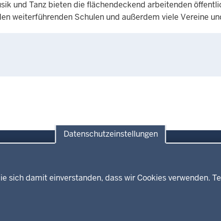
sik und Tanz bieten die flächendeckend arbeitenden öffentli
 den weiterführenden Schulen und außerdem viele Vereine u
Datenschutzeinstellungen
ie sich damit einverstanden, dass wir Cookies verwenden. Te
Themen
Presse
ses
Kultur
Wissenschaft, Forschung, Lehre
und Studium