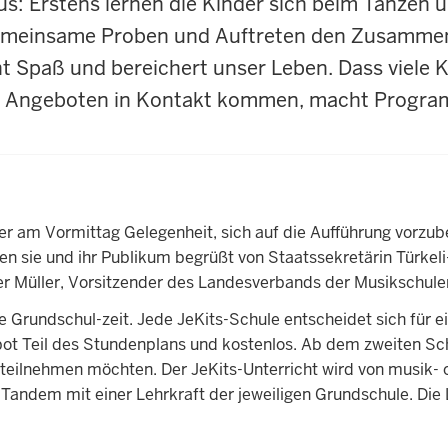
us: Erstens lernen die Kinder sich beim Tanzen 
emeinsame Proben und Auftreten den Zusammenha
t Spaß und bereichert unser Leben. Dass viele K
en Angeboten in Kontakt kommen, macht Program
er am Vormittag Gelegenheit, sich auf die Aufführung vorzub
n sie und ihr Publikum begrüßt von Staatssekretärin Türke
er Müller, Vorsitzender des Landesverbands der Musikschule
 Grundschul-zeit. Jede JeKits-Schule entscheidet sich für e
bot Teil des Stundenplans und kostenlos. Ab dem zweiten Schu
s teilnehmen möchten. Der JeKits-Unterricht wird von musik
im Tandem mit einer Lehrkraft der jeweiligen Grundschule. D