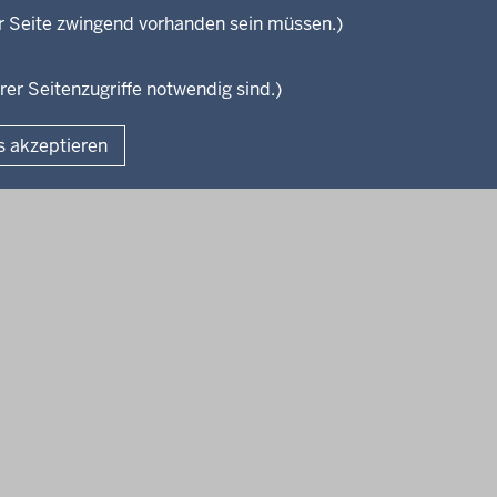
isterium
r Seite zwingend vorhanden sein müssen.)
Weiterbildung
en
rer Seitenzugriffe notwendig sind.)
Fußzeile
s akzeptieren