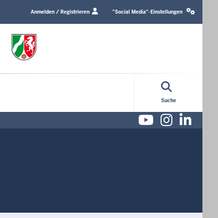
Login
Social
/
media
Anmelden / Registrieren
"Social Media"-Einstellungen
Profile
settings
link
block
Suche
Youtube
Instag
Lin