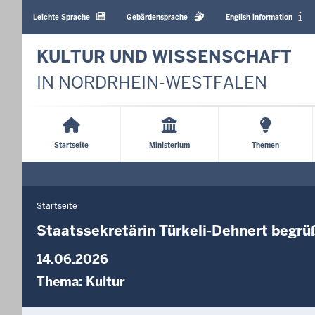
Barrierearme
Sprachen
Leichte Sprache
Gebärdensprache
English information
KULTUR UND WISSENSCHAFT
IN NORDRHEIN-WESTFALEN
Main
Menu
Startseite
Ministerium
Themen
Startseite
Sie
befinden
Staatssekretärin Türkeli-Dehnert begrü
sich
14.06.2026
hier
Thema:
Kultur