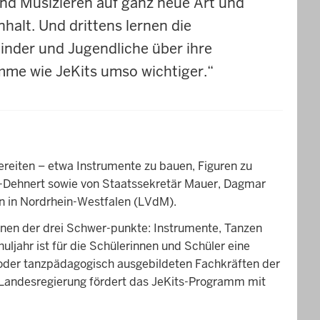
und Musizieren auf ganz neue Art und
lt. Und drittens lernen die
inder und Jugendliche über ihre
me wie JeKits umso wichtiger.“
ereiten – etwa Instrumente zu bauen, Figuren zu
li-Dehnert sowie von Staatssekretär Mauer, Dagmar
n in Nordrhein-Westfalen (LVdM).
inen der drei Schwer-punkte: Instrumente, Tanzen
ljahr ist für die Schülerinnen und Schüler eine
- oder tanzpädagogisch ausgebildeten Fachkräften der
ie Landesregierung fördert das JeKits-Programm mit