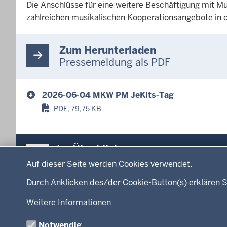
Die Anschlüsse für eine weitere Beschäftigung mit Mu
zahlreichen musikalischen Kooperationsangebote in
Zum Herunterladen
Pressemeldung als PDF
2026-06-04 MKW PM JeKits-Tag
PDF, 79,75 KB
Überblick:
Im Überblick
Datenschutzeinstellungen
Inhalte
Inhalt
Auf dieser Seite werden Cookies verwendet.
Menü
Durch Anklicken des/der Cookie-Button(s) erklären S
Startseite
Ministerium
in
Weitere Informationen
Leitung des Hau
der
Organisation
Fußzeile
Notwendig