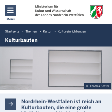
Direkt zum Inhalt
Menü
Navigation aktivieren/deaktivieren: Main Menu
Startseite
Themen
Kultur
Kultureinrichtungen
Sie
befinden
Kulturbauten
sich
hier
©
Thomas Köster
Nordrhein-Westfalen ist reich an
Kulturbauten, die eine große