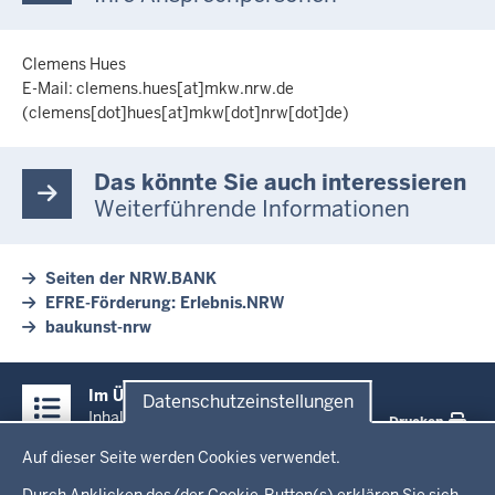
Clemens Hues
E-Mail:
clemens.hues
[at]
mkw.nrw.de
(clemens[dot]hues[at]mkw[dot]nrw[dot]de)
Das könnte Sie auch interessieren
Weiterführende Informationen
Seiten der NRW.BANK
EFRE-Förderung: Erlebnis.NRW
baukunst-nrw
Überblick:
Im Überblick
Datenschutzeinstellungen
Inhalte
Inhalt
Drucken
Datenschutzeinstellungen
Auf dieser Seite werden Cookies verwendet.
Menü
Startseite