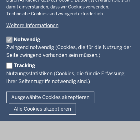
in
Durch Anklicken des/der Cookie-Button(s) erklären Sie sich
damit einverstanden, dass wir Cookies verwenden.
der
Technische Cookies sind zwingend erforderlich.
Ministerium
Fußzeile
Weitere Informationen
Leitung des Hauses
Themen
Organisation
Notwendig
Arbeitgeber Ministerium
Kultur
Zwingend notwendig (Cookies, die für die Nutzung der
Presse
Rechtsgrundlagen
Wissenschaft, Forschung, Lehre und Studium
Seite zwingend vorhanden sein müssen.)
Weiterbildung
Tracking
Service
Nutzungsstatistiken (Cookies, die für die Erfassung
Ihrer Seitenzugriffe notwendig sind.)
Kontakt
© 2026 Kultur und Wissenschaft in Nordrhein-Westfalen
Ausgewählte Cookies akzeptieren
Fußzeile
Datenschutz
Erklärung zur Barrierefreiheit
Impressum
Alle Cookies akzeptieren