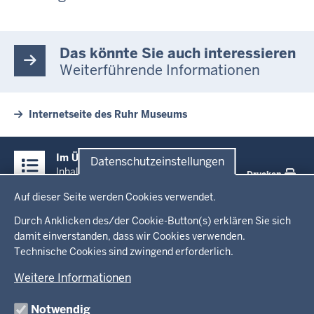
Das könnte Sie auch interessieren
Weiterführende Informationen
Internetseite des Ruhr Museums
Überblick:
Im Überblick
Datenschutzeinstellungen
Inhalte
Inhalt
Drucken
Datenschutzeinstellungen
Auf dieser Seite werden Cookies verwendet.
Menü
Startseite
in
Durch Anklicken des/der Cookie-Button(s) erklären Sie sich
damit einverstanden, dass wir Cookies verwenden.
der
Technische Cookies sind zwingend erforderlich.
Ministerium
Fußzeile
Weitere Informationen
Leitung des Hauses
Themen
Organisation
Notwendig