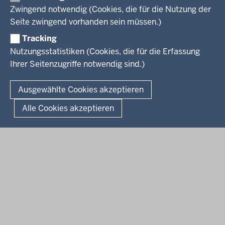
Arbeitgeber Ministerium
Kultur
Zwingend notwendig (Cookies, die für die Nutzung der
Presse
Rechtsgrundlagen
Wissenschaft, Forschung, Lehre und Studium
Seite zwingend vorhanden sein müssen.)
Weiterbildung
Tracking
Service
Nutzungsstatistiken (Cookies, die für die Erfassung
Ihrer Seitenzugriffe notwendig sind.)
Kontakt
© 2026 Kultur und Wissenschaft in Nordrhein-Westfalen
Ausgewählte Cookies akzeptieren
Fußzeile
Datenschutz
Erklärung zur Barrierefreiheit
Impressum
Alle Cookies akzeptieren