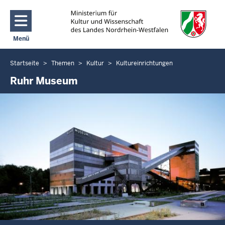
Direkt zum Inhalt
Menü
Navigation aktivieren/deaktivieren: Main Menu
Startseite
Themen
Kultur
Kultureinrichtungen
Sie
befinden
Ruhr Museum
sich
hier