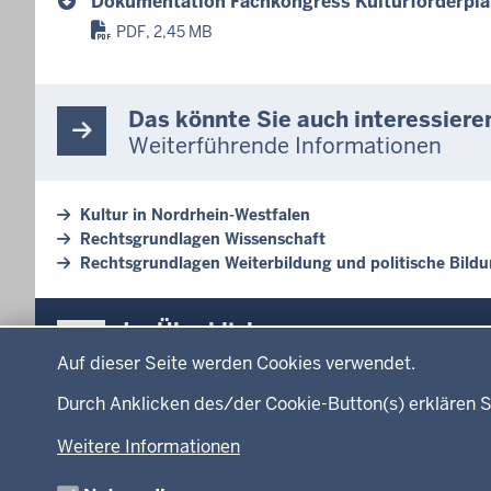
Dokumentation Fachkongress Kulturförderplan
PDF, 2,45 MB
Das könnte Sie auch interessiere
Weiterführende Informationen
Kultur in Nordrhein-Westfalen
Rechtsgrundlagen Wissenschaft
Rechtsgrundlagen Weiterbildung und politische Bild
Überblick:
Im Überblick
Datenschutzeinstellungen
Inhalte
Inhalt
Auf dieser Seite werden Cookies verwendet.
Menü
Durch Anklicken des/der Cookie-Button(s) erklären S
Startseite
Ministerium
in
Weitere Informationen
Leitung des Hau
der
Organisation
Fußzeile