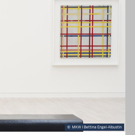
©
MKW I Bettina Engel-Albustin