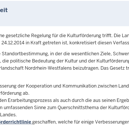
eit
e gesetzliche Regelung für die Kulturförderung trifft. Die L
24.12.2014 in Kraft getreten ist, konkretisiert diesen Verfas
he Standortbestimmung, in der die wesentlichen Ziele, Schwe
, die politische Bedeutung der Kultur und der Kulturförderu
urlandschaft Nordrhein-Westfalens beizutragen. Das Gesetz t
rbesserung der Kooperation und Kommunikation zwischen Lan
rförderung ab.
den Erarbeitungsprozess als auch durch die aus seinen Erge
nem umfassenden Sinne zum Querschnittsthema der Kulturförde
s Landes.
rderrichtlinie
geschaffen, welche für einige Verbesserunge