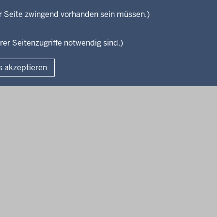
und Studium
isterium
r Seite zwingend vorhanden sein müssen.)
Weiterbildung
en
rer Seitenzugriffe notwendig sind.)
Fußzeile
s akzeptieren