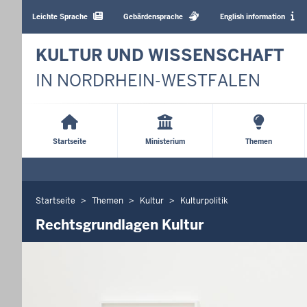
Barrierearme
Sprachen
Leichte Sprache
Gebärdensprache
English information
KULTUR UND WISSENSCHAFT
IN NORDRHEIN-WESTFALEN
Main
Menu
Startseite
Ministerium
Themen
Startseite
Themen
Kultur
Kulturpolitik
Sie
befinden
Rechtsgrundlagen Kultur
sich
hier