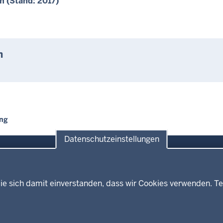
 (Stand: 2017)
n
ung
Datenschutzeinstellungen
ie sich damit einverstanden, dass wir Cookies verwenden. Te
Themen
Presse
ses
Kultur
Wissenschaft, Forschung, Lehre