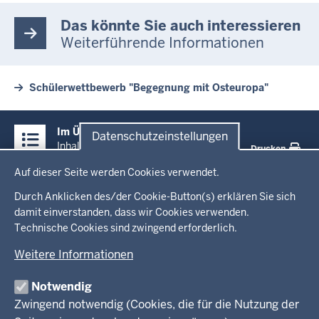
Das könnte Sie auch interessieren
Weiterführende Informationen
Schülerwettbewerb "Begegnung mit Osteuropa"
Überblick:
Im Überblick
Datenschutzeinstellungen
Inhalte
Inhalt
Drucken
Datenschutzeinstellungen
Auf dieser Seite werden Cookies verwendet.
Menü
Startseite
in
Durch Anklicken des/der Cookie-Button(s) erklären Sie sich
damit einverstanden, dass wir Cookies verwenden.
der
Ministerium
Technische Cookies sind zwingend erforderlich.
Fußzeile
Weitere Informationen
Leitung des Hauses
Themen
Organisation
Notwendig
Arbeitgeber Ministerium
Kultur
Zwingend notwendig (Cookies, die für die Nutzung der
Presse
Rechtsgrundlagen
Wissenschaft, Forschung, Lehre und Studium