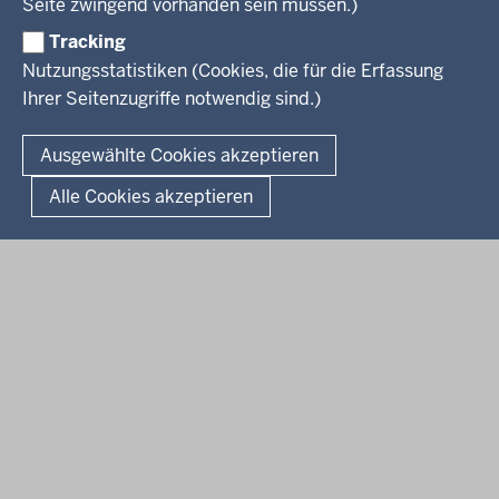
Seite zwingend vorhanden sein müssen.)
Weiterbildung
Tracking
Service
Nutzungsstatistiken (Cookies, die für die Erfassung
Ihrer Seitenzugriffe notwendig sind.)
Kontakt
© 2026 Kultur und Wissenschaft in Nordrhein-Westfalen
Ausgewählte Cookies akzeptieren
Fußzeile
Datenschutz
Erklärung zur Barrierefreiheit
Impressum
Alle Cookies akzeptieren