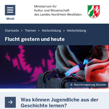
Direkt zum Inhalt
Menü
Navigation aktivieren/deaktivieren: Main Menu
Startseite
Themen
Weiterbildung
Weiterbildung
Sie
befinden
Flucht gestern und heute
sich
hier
©
Bezirksregierung Münster
Was können Jugendliche aus der
Geschichte lernen?