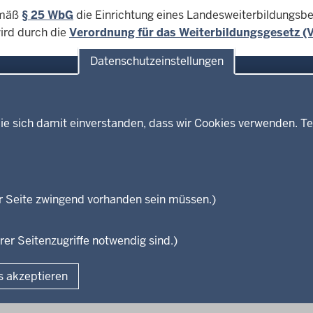
emäß
§ 25 WbG
die Einrichtung eines Landesweiterbildungsbe
ird durch die
Verordnung für das Weiterbildungsgesetz 
Datenschutzeinstellungen
ie sich damit einverstanden, dass wir Cookies verwenden. Te
Themen
Presse
ses
Kultur
Wissenschaft, Forschung, Lehre
und Studium
isterium
r Seite zwingend vorhanden sein müssen.)
Weiterbildung
en
rer Seitenzugriffe notwendig sind.)
Fußzeile
s akzeptieren