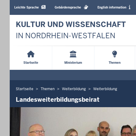
Barrierearme
Sprachen
Leichte Sprache
Gebärdensprache
English information
KULTUR UND WISSENSCHAFT
IN NORDRHEIN-WESTFALEN
Main
Menu
Startseite
Ministerium
Themen
Startseite
Themen
Weiterbildung
Weiterbildung
Sie
befinden
Landesweiterbildungsbeirat
sich
hier