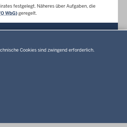
irates festgelegt. Näheres über Aufgaben, die
(VO WbG)
geregelt.
Drucken
chnische Cookies sind zwingend erforderlich.
Service
Kontakt
Datenschutz
Erklärung zur Barrierefreiheit
Impressum