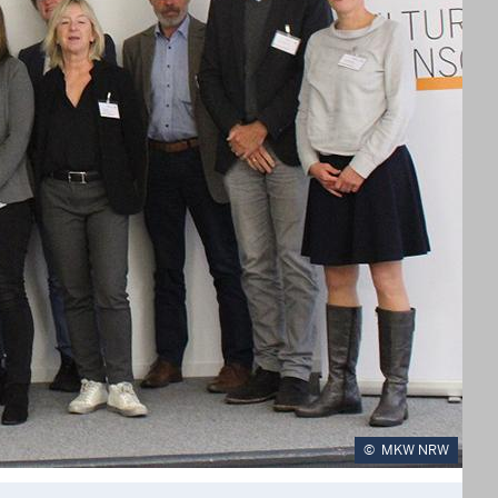
©
MKW NRW