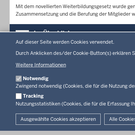
Mit dem novellierten Weiterbildungsgesetz wurde g
Zusammensetzung und die Berufung der Mitglieder w
Überblick:
Im Überblick
Datenschutzeinstellungen
Inhalte
Inhalt
Auf dieser Seite werden Cookies verwendet.
Menü
Durch Anklicken des/der Cookie-Button(s) erklären S
Startseite
Ministerium
in
Weitere Informationen
Leitung des Hau
der
Organisation
Fußzeile
Notwendig
Arbeitgeber Min
Zwingend notwendig (Cookies, die für die Nutzung de
Rechtsgrundlag
Tracking
Nutzungsstatistiken (Cookies, die für die Erfassung Ih
© 2026 Kultur und Wissenschaft in Nordrhein-Westfalen
Ausgewählte Cookies akzeptieren
Alle Cookie