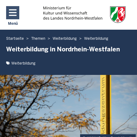
Direkt zum Inhalt
Menü
Navigation aktivieren/deaktivieren: Main Menu
Startseite
Themen
Weiterbildung
Weiterbildung
Sie
befinden
Weiterbildung in Nordrhein-Westfalen
sich
hier
Weiterbildung