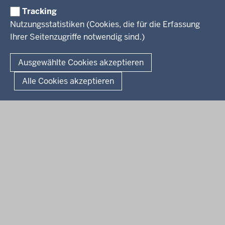
Weiterbildung
Tracking
Service
Nutzungsstatistiken (Cookies, die für die Erfassung
Ihrer Seitenzugriffe notwendig sind.)
Kontakt
© 2026 Kultur und Wissenschaft in Nordrhein-Westfalen
Ausgewählte Cookies akzeptieren
Fußzeile
Datenschutz
Erklärung zur Barrierefreiheit
Impressum
Alle Cookies akzeptieren