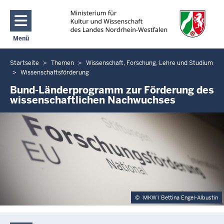
Direkt zum Inhalt
Menü
Navigation aktivieren/deaktivieren: Main Menu
Startseite
Themen
Wissenschaft, Forschung, Lehre und Studium
Sie
Wissenschaftsförderung
befinden
Bund-Länderprogramm zur Förderung des
sich
wissenschaftlichen Nachwuchses
hier
©
MKW I Bettina Engel-Albustin