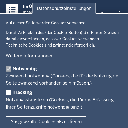
Überblick:
Im Überblick
Datenschutzeinstellungen
Inhalte
Inhalt
Drucken
Datenschutzeinstellungen
Auf dieser Seite werden Cookies verwendet.
Menü
Startseite
in
Durch Anklicken des/der Cookie-Button(s) erklären Sie sich
damit einverstanden, dass wir Cookies verwenden.
der
Ministerium
Technische Cookies sind zwingend erforderlich.
Fußzeile
Weitere Informationen
Leitung des Hauses
Themen
Organisation
Notwendig
Arbeitgeber Ministerium
Kultur
Zwingend notwendig (Cookies, die für die Nutzung der
Presse
Rechtsgrundlagen
Wissenschaft, Forschung, Lehre und Studium
Seite zwingend vorhanden sein müssen.)
Weiterbildung
Tracking
Service
Nutzungsstatistiken (Cookies, die für die Erfassung
Ihrer Seitenzugriffe notwendig sind.)
Kontakt
© 2026 Kultur und Wissenschaft in Nordrhein-Westfalen
Ausgewählte Cookies akzeptieren
Fußzeile
Datenschutz
Erklärung zur Barrierefreiheit
Impressum