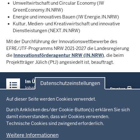
Umweltwirtschaft und Circular Economy (IW
GreenEconomy.IN.NRW)
Energie und innovatives Bauen (IW Energie.IN.NRW)
Kultur, Medien- und Kreativwirtschaft und innovative
Dienstleistungen (NEXT.IN.NRW)
Mit der Durchführung der Innovationswettbewerbe des
EFRE/JTF-Programms NRW 2021-2027 die Landesregierung
die
Innovationsförderagentur NRW (IN.NRW)
, die beim
Projektträger Jülich (PtJ) angesiedelt ist, beauftragt.
Überblick:
Im Überblick
Datenschutzeinstellungen
Inhalte
Inhalt
Drucken
Datenschutzeinstellungen
Auf dieser Seite werden Cookies verwendet.
Menü
Startseite
in
Durch Anklicken des/der Cookie-Button(s) erklären Sie sich
damit einverstanden, dass wir Cookies verwenden.
der
Technische Cookies sind zwingend erforderlich.
Ministerium
Fußzeile
Weitere Informationen
Leitung des Hauses