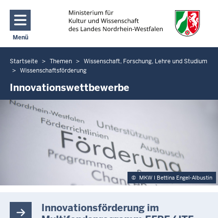
Direkt zum Inhalt
Menü
Navigation aktivieren/deaktivieren: Main Menu
Startseite
Themen
Wissenschaft, Forschung, Lehre und Studium
Sie
Wissenschaftsförderung
befinden
Innovationswettbewerbe
sich
hier
©
MKW I Bettina Engel-Albustin
Innovationsförderung im