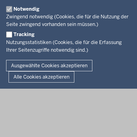
Themen
Organisation
Notwendig
Arbeitgeber Ministerium
Kultur
Zwingend notwendig (Cookies, die für die Nutzung der
Presse
Rechtsgrundlagen
Wissenschaft, Forschung, Lehre und Studium
Seite zwingend vorhanden sein müssen.)
Weiterbildung
Tracking
Service
Nutzungsstatistiken (Cookies, die für die Erfassung
Ihrer Seitenzugriffe notwendig sind.)
Kontakt
© 2026 Kultur und Wissenschaft in Nordrhein-Westfalen
Ausgewählte Cookies akzeptieren
Fußzeile
Datenschutz
Erklärung zur Barrierefreiheit
Impressum
Alle Cookies akzeptieren