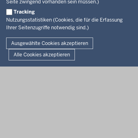
Wissenschaft, Forschung, Lehre und Studium
Seite zwingend vorhanden sein müssen.)
Weiterbildung
Tracking
Service
Nutzungsstatistiken (Cookies, die für die Erfassung
Ihrer Seitenzugriffe notwendig sind.)
Kontakt
© 2026 Kultur und Wissenschaft in Nordrhein-Westfalen
Ausgewählte Cookies akzeptieren
Fußzeile
Datenschutz
Erklärung zur Barrierefreiheit
Impressum
Alle Cookies akzeptieren