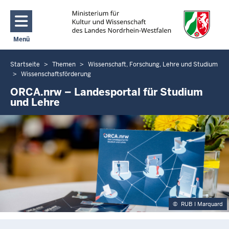
Direkt zum Inhalt
Menü
Navigation aktivieren/deaktivieren: Main Menu
Startseite
Themen
Wissenschaft, Forschung, Lehre und Studium
Sie
Wissenschaftsförderung
befinden
ORCA.nrw – Landesportal für Studium
sich
und Lehre
hier
©
RUB I Marquard