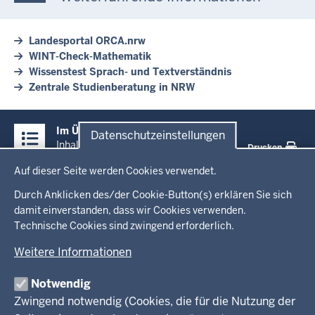
Landesportal ORCA.nrw
WINT-Check-Mathematik
Wissenstest Sprach- und Textverständnis
Zentrale Studienberatung in NRW
Überblick:
Im Überblick
Datenschutzeinstellungen
Inhalte
Inhalt
Drucken
Datenschutzeinstellungen
Auf dieser Seite werden Cookies verwendet.
Menü
Startseite
in
Durch Anklicken des/der Cookie-Button(s) erklären Sie sich
damit einverstanden, dass wir Cookies verwenden.
der
Ministerium
Technische Cookies sind zwingend erforderlich.
Fußzeile
Weitere Informationen
Leitung des Hauses
Themen
Organisation
Notwendig
Arbeitgeber Ministerium
Kultur
Zwingend notwendig (Cookies, die für die Nutzung der
Presse
Rechtsgrundlagen