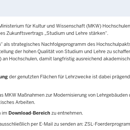
inisterium für Kultur und Wissenschaft (MKW) Hochschulen b
des Zukunftsvertrags „Studium und Lehre stärken“.
n“ als strategisches Nachfolgeprogramm des Hochschulpak
tellung der hohen Qualität von Studium und Lehre zu schaffe
 an Hochschulen, damit langfristig ausreichend akademische
tung
der genutzten Flächen für Lehrzwecke ist dabei prägend
as MKW Maßnahmen zur Modernisierung von Lehrgebäuden u
tisches Arbeiten.
n im
Download-Bereich
zu entnehmen.
ausschließlich per E-Mail zu senden an:
ZSL-Foerderprogra