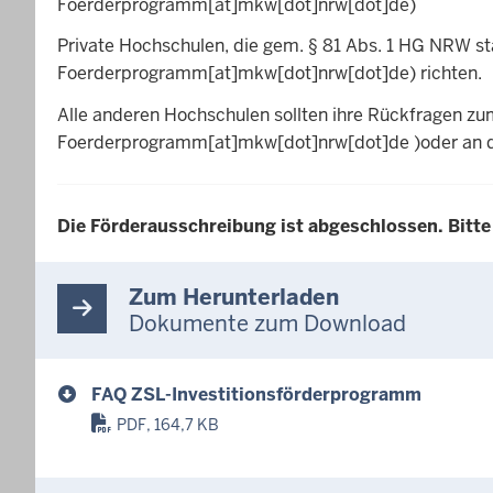
Foerderprogramm[at]mkw[dot]nrw[dot]de)
Private Hochschulen, die gem. § 81 Abs. 1 HG NRW st
Foerderprogramm[at]mkw[dot]nrw[dot]de)
richten.
Alle anderen Hochschulen sollten ihre Rückfragen zu
Foerderprogramm[at]mkw[dot]nrw[dot]de )
oder an 
Die Förderausschreibung ist abgeschlossen. Bitte 
Zum Herunterladen
Dokumente zum Download
FAQ ZSL-Investitionsförderprogramm
PDF, 164,7 KB