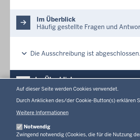
Im Überblick
Häufig gestellte Fragen und Antw
Die Ausschreibung ist abgeschlossen
Überblick:
Im Überblick
Datenschutzeinstellungen
Inhalte
Inhalt
Auf dieser Seite werden Cookies verwendet.
Menü
Durch Anklicken des/der Cookie-Button(s) erklären S
Startseite
Ministerium
in
Weitere Informationen
Leitung des Hau
der
Organisation
Fußzeile
Notwendig
Arbeitgeber Min
Zwingend notwendig (Cookies, die für die Nutzung de
Rechtsgrundlag