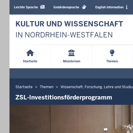
Barrierearme
Sprachen
Leichte Sprache
Gebärdensprache
English information
KULTUR UND WISSENSCHAFT
IN NORDRHEIN-WESTFALEN
Main
Menu
Startseite
Ministerium
Themen
Startseite
Themen
Wissenschaft, Forschung, Lehre und Studi
Sie
befinden
ZSL-Investitionsförderprogramm
sich
hier