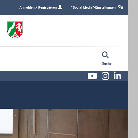
Login
Social
/
media
Anmelden / Registrieren
"Social Media"-Einstellungen
Profile
settings
link
block
Suche
Youtube
Instag
Lin