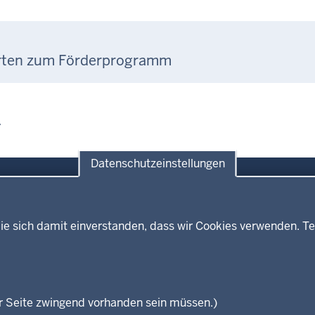
orten zum Förderprogramm
.
Datenschutzeinstellungen
ie sich damit einverstanden, dass wir Cookies verwenden. Te
Themen
Presse
ses
Kultur
Wissenschaft, Forschung, Lehre
und Studium
isterium
r Seite zwingend vorhanden sein müssen.)
Weiterbildung
en