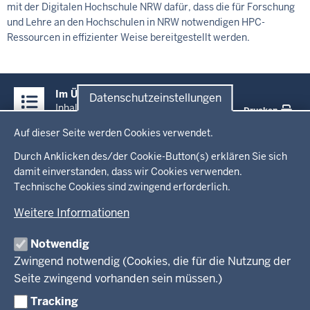
mit der Digitalen Hochschule NRW dafür, dass die für Forschung
und Lehre an den Hochschulen in NRW notwendigen HPC-
Ressourcen in effizienter Weise bereitgestellt werden.
Überblick:
Im Überblick
Datenschutzeinstellungen
Inhalte
Inhalt
Drucken
Datenschutzeinstellungen
Auf dieser Seite werden Cookies verwendet.
Menü
Startseite
in
Durch Anklicken des/der Cookie-Button(s) erklären Sie sich
damit einverstanden, dass wir Cookies verwenden.
der
Technische Cookies sind zwingend erforderlich.
Ministerium
Fußzeile
Weitere Informationen
Leitung des Hauses
Themen
Organisation
Notwendig
Arbeitgeber Ministerium
Kultur
Zwingend notwendig (Cookies, die für die Nutzung der
Presse
Rechtsgrundlagen
Wissenschaft, Forschung, Lehre und Studium
Seite zwingend vorhanden sein müssen.)
Weiterbildung
Tracking
Service