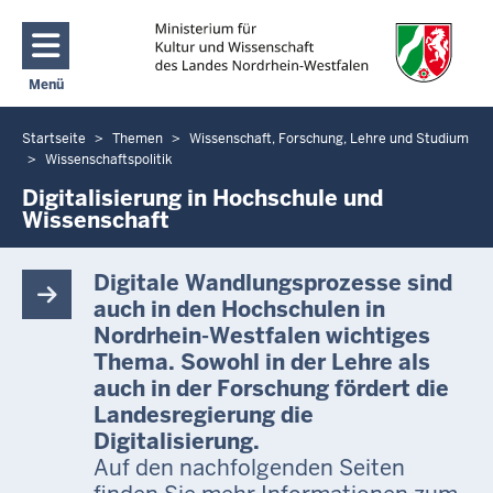
Direkt zum Inhalt
Menü
Navigation aktivieren/deaktivieren: Main Menu
Startseite
Themen
Wissenschaft, Forschung, Lehre und Studium
Sie
Wissenschaftspolitik
befinden
Digitalisierung in Hochschule und
sich
Wissenschaft
hier
Digitale Wandlungsprozesse sind
auch in den Hochschulen in
Nordrhein-Westfalen wichtiges
Thema. Sowohl in der Lehre als
auch in der Forschung fördert die
Landesregierung die
Digitalisierung.
Auf den nachfolgenden Seiten