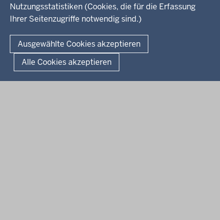
Nutzungsstatistiken (Cookies, die für die Erfassung
Ihrer Seitenzugriffe notwendig sind.)
Kontakt
© 2026 Kultur und Wissenschaft in Nordrhein-Westfalen
Ausgewählte Cookies akzeptieren
Fußzeile
Datenschutz
Erklärung zur Barrierefreiheit
Impressum
Alle Cookies akzeptieren