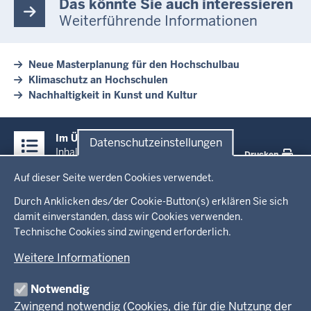
Das könnte Sie auch interessieren
Weiterführende Informationen
Neue Masterplanung für den Hochschulbau
Klimaschutz an Hochschulen
Nachhaltigkeit in Kunst und Kultur
Überblick:
Im Überblick
Datenschutzeinstellungen
Inhalte
Inhalt
Drucken
Datenschutzeinstellungen
Auf dieser Seite werden Cookies verwendet.
Menü
Startseite
in
Durch Anklicken des/der Cookie-Button(s) erklären Sie sich
damit einverstanden, dass wir Cookies verwenden.
der
Ministerium
Technische Cookies sind zwingend erforderlich.
Fußzeile
Weitere Informationen
Leitung des Hauses
Themen
Organisation
Notwendig
Arbeitgeber Ministerium
Kultur
Zwingend notwendig (Cookies, die für die Nutzung der