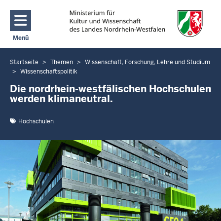
Direkt zum Inhalt
Menü
Navigation aktivieren/deaktivieren: Main Menu
Startseite
Themen
Wissenschaft, Forschung, Lehre und Studium
Sie
Wissenschaftspolitik
befinden
Die nordrhein-westfälischen Hochschulen
sich
werden klimaneutral.
hier
Hochschulen