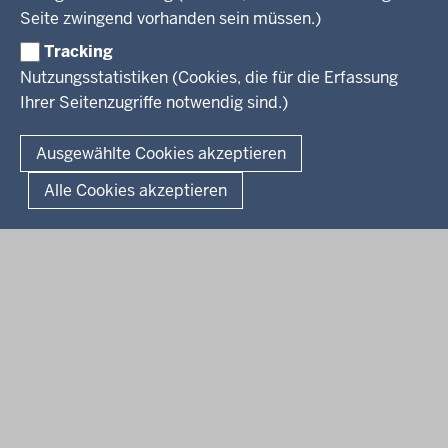
Presse
Rechtsgrundlagen
Wissenschaft, Forschung, Lehre und Studium
Seite zwingend vorhanden sein müssen.)
Weiterbildung
Tracking
Service
Nutzungsstatistiken (Cookies, die für die Erfassung
Ihrer Seitenzugriffe notwendig sind.)
Kontakt
© 2026 Kultur und Wissenschaft in Nordrhein-Westfalen
Ausgewählte Cookies akzeptieren
Fußzeile
Datenschutz
Erklärung zur Barrierefreiheit
Impressum
Alle Cookies akzeptieren