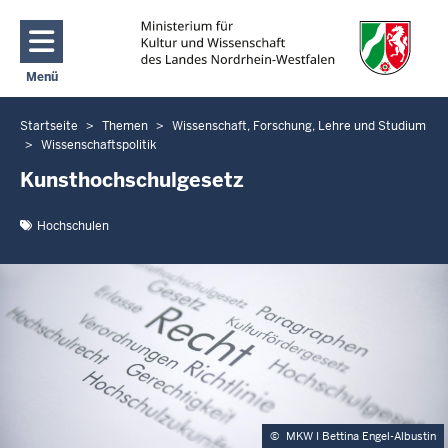
Direkt zum Inhalt
Menü
Navigation aktivieren/deaktivieren: Main Menu
Startseite
Themen
Wissenschaft, Forschung, Lehre und Studium
Sie
Wissenschaftspolitik
befinden
Kunsthochschulgesetz
sich
hier
Hochschulen
©
MKW I Bettina Engel-Albustin