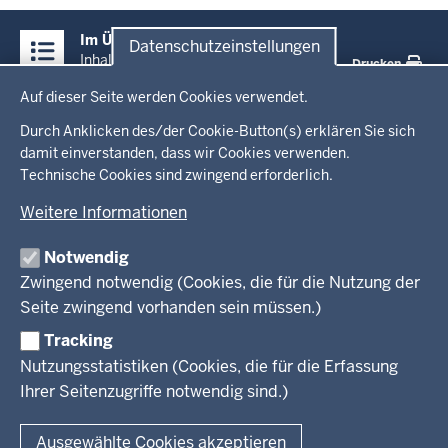
Überblick:
Im Überblick
Datenschutzeinstellungen
Inhalte
Inhalt
Drucken
Datenschutzeinstellungen
Auf dieser Seite werden Cookies verwendet.
Menü
Startseite
in
Durch Anklicken des/der Cookie-Button(s) erklären Sie sich
damit einverstanden, dass wir Cookies verwenden.
der
Ministerium
Technische Cookies sind zwingend erforderlich.
Fußzeile
Weitere Informationen
Leitung des Hauses
Themen
Organisation
Notwendig
Arbeitgeber Ministerium
Kultur
Zwingend notwendig (Cookies, die für die Nutzung der
Presse
Rechtsgrundlagen
Wissenschaft, Forschung, Lehre und Studium
Seite zwingend vorhanden sein müssen.)
Weiterbildung
Tracking
Service
Nutzungsstatistiken (Cookies, die für die Erfassung
Ihrer Seitenzugriffe notwendig sind.)
Kontakt
© 2026 Kultur und Wissenschaft in Nordrhein-Westfalen
Ausgewählte Cookies akzeptieren
Fußzeile
Datenschutz
Erklärung zur Barrierefreiheit
Impressum