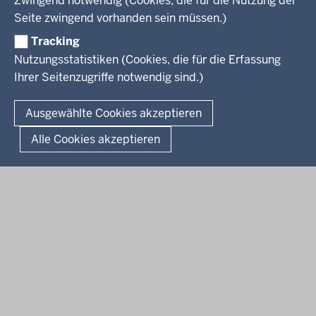
Zwingend notwendig (Cookies, die für die Nutzung der
Presse
Rechtsgrundlagen
Wissenschaft, Forschung, Lehre und Studium
Seite zwingend vorhanden sein müssen.)
Weiterbildung
Tracking
Service
Nutzungsstatistiken (Cookies, die für die Erfassung
Ihrer Seitenzugriffe notwendig sind.)
Kontakt
© 2026 Kultur und Wissenschaft in Nordrhein-Westfalen
Ausgewählte Cookies akzeptieren
Fußzeile
Datenschutz
Erklärung zur Barrierefreiheit
Impressum
Alle Cookies akzeptieren