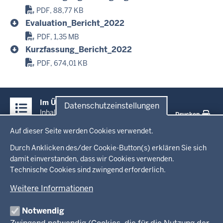
PDF, 88,77 KB
Evaluation_Bericht_2022
PDF, 1,35 MB
Kurzfassung_Bericht_2022
PDF, 674,01 KB
Überblick:
Im Überblick
Datenschutzeinstellungen
Inhalte
Inhalt
Drucken
Datenschutzeinstellungen
Auf dieser Seite werden Cookies verwendet.
Menü
Startseite
in
Durch Anklicken des/der Cookie-Button(s) erklären Sie sich
damit einverstanden, dass wir Cookies verwenden.
der
Technische Cookies sind zwingend erforderlich.
Ministerium
Fußzeile
Weitere Informationen
Leitung des Hauses
Themen
Organisation
Notwendig
Arbeitgeber Ministerium
Kultur