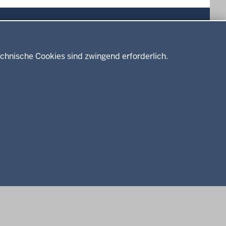
Drucken
chnische Cookies sind zwingend erforderlich.
Service
Kontakt
Datenschutz
Erklärung zur Barrierefreiheit
Impressum