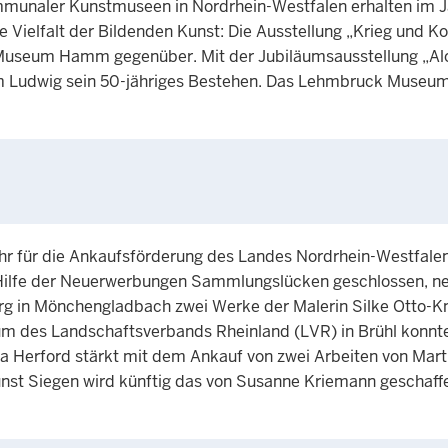
unaler Kunstmuseen in Nordrhein-Westfalen erhalten im Jahr
Vielfalt der Bildenden Kunst: Die Ausstellung „Krieg und Kon
useum Hamm gegenüber. Mit der Jubiläumsausstellung „Along
um Ludwig sein 50-jähriges Bestehen. Das Lehmbruck Museu
hr für die Ankaufsförderung des Landes Nordrhein-Westfale
Hilfe der Neuerwerbungen Sammlungslücken geschlossen, n
g in Mönchengladbach zwei Werke der Malerin Silke Otto-Kn
um des Landschaftsverbands Rheinland (LVR) in Brühl konn
a Herford stärkt mit dem Ankauf von zwei Arbeiten von Marth
Siegen wird künftig das von Susanne Kriemann geschaffe