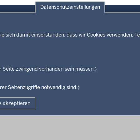
Datenschutzeinstellungen
ie sich damit einverstanden, dass wir Cookies verwenden. Te
Themen
Presse
ses
Kultur
Wissenschaft, Forschung, Lehre
und Studium
isterium
r Seite zwingend vorhanden sein müssen.)
Weiterbildung
en
rer Seitenzugriffe notwendig sind.)
Fußzeile
s akzeptieren