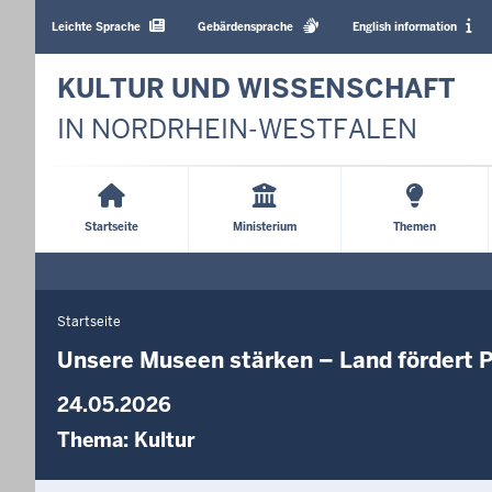
Barrierearme
Sprachen
Leichte Sprache
Gebärdensprache
English information
KULTUR UND WISSENSCHAFT
IN NORDRHEIN-WESTFALEN
Main
Menu
Startseite
Ministerium
Themen
Startseite
Sie
befinden
Unsere Museen stärken – Land fördert P
sich
24.05.2026
hier
Thema:
Kultur