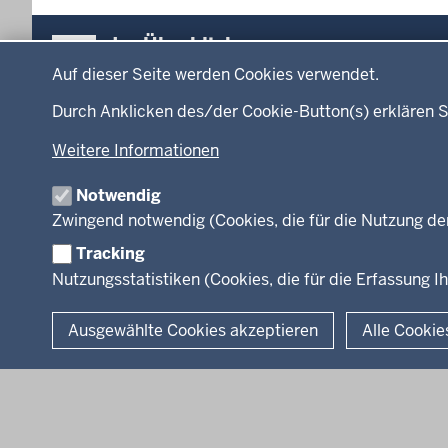
Überblick:
Im Überblick
Datenschutzeinstellungen
Inhalte
Inhalt
Auf dieser Seite werden Cookies verwendet.
Menü
Durch Anklicken des/der Cookie-Button(s) erklären S
Startseite
Ministerium
in
Weitere Informationen
Leitung des Hau
der
Organisation
Fußzeile
Notwendig
Arbeitgeber Min
Zwingend notwendig (Cookies, die für die Nutzung de
Rechtsgrundlag
Tracking
Nutzungsstatistiken (Cookies, die für die Erfassung Ih
© 2026 Kultur und Wissenschaft in Nordrhein-Westfalen
Ausgewählte Cookies akzeptieren
Alle Cookie