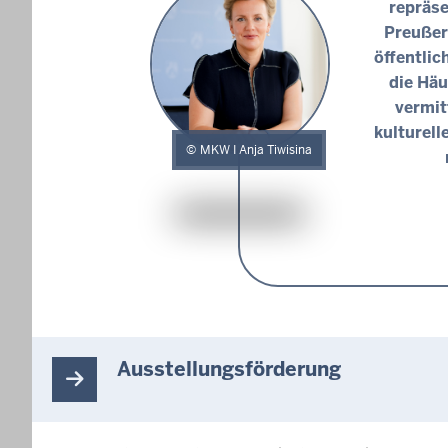
repräse
Preußer
öffentli
die Häu
vermit
kulturell
MKW I Anja Tiwisina
Ausstellungsförderung