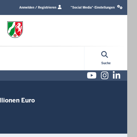
Login
Social
/
media
Anmelden / Registrieren
"Social Media"-Einstellungen
Profile
settings
link
block
Suche
Youtube
Instag
Lin
llionen Euro