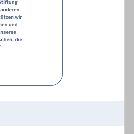
Stiftung
 anderen
ützen wir
chen und
unseres
schen, die
“