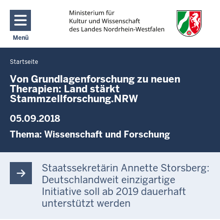
Direkt zum Inhalt
Menü
Navigation aktivieren/deaktivieren: Main Menu
Startseite
Sie
befinden
Von Grundlagenforschung zu neuen
Therapien: Land stärkt
sich
Stammzellforschung.NRW
hier
05.09.2018
Thema:
Wissenschaft und Forschung
Staatssekretärin Annette Storsberg:
Deutschlandweit einzigartige
Initiative soll ab 2019 dauerhaft
unterstützt werden