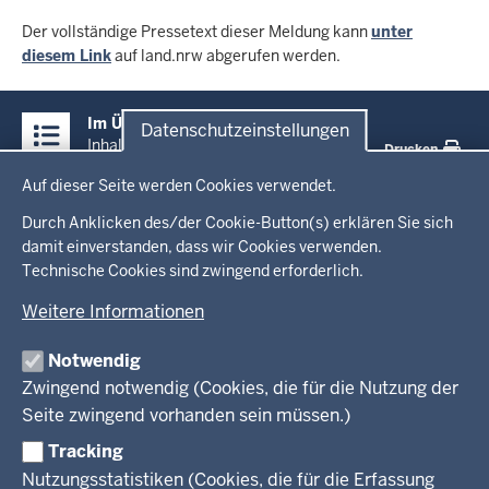
Der vollständige Pressetext dieser Meldung kann
unter
diesem Link
auf land.nrw abgerufen werden.
Überblick:
Im Überblick
Datenschutzeinstellungen
Inhalte
Inhalt
Drucken
Datenschutzeinstellungen
Auf dieser Seite werden Cookies verwendet.
Menü
Startseite
in
Durch Anklicken des/der Cookie-Button(s) erklären Sie sich
damit einverstanden, dass wir Cookies verwenden.
der
Ministerium
Technische Cookies sind zwingend erforderlich.
Fußzeile
Weitere Informationen
Leitung des Hauses
Themen
Organisation
Notwendig
Arbeitgeber Ministerium
Kultur
Zwingend notwendig (Cookies, die für die Nutzung der
Presse
Rechtsgrundlagen
Wissenschaft, Forschung, Lehre und Studium
Seite zwingend vorhanden sein müssen.)
Weiterbildung
Tracking
Service
Nutzungsstatistiken (Cookies, die für die Erfassung