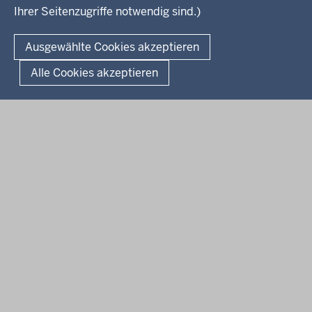
Ihrer Seitenzugriffe notwendig sind.)
Kontakt
© 2026 Kultur und Wissenschaft in Nordrhein-Westfalen
Ausgewählte Cookies akzeptieren
Fußzeile
Datenschutz
Erklärung zur Barrierefreiheit
Impressum
Alle Cookies akzeptieren