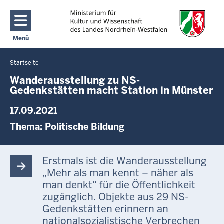
Direkt zum Inhalt
Menü
Navigation aktivieren/deaktivieren: Main Menu
Startseite
Sie
befinden
Wanderausstellung zu NS-
Gedenkstätten macht Station in Münster
sich
hier
17.09.2021
Thema:
Politische Bildung
Erstmals ist die Wanderausstellung
„Mehr als man kennt – näher als
man denkt“ für die Öffentlichkeit
zugänglich. Objekte aus 29 NS-
Gedenkstätten erinnern an
nationalsozialistische Verbrechen