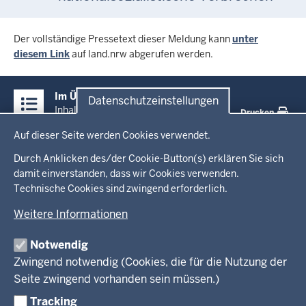
Der vollständige Pressetext dieser Meldung kann
unter
diesem Link
auf land.nrw abgerufen werden.
Überblick:
Im Überblick
Datenschutzeinstellungen
Inhalte
Inhalt
Drucken
Datenschutzeinstellungen
Auf dieser Seite werden Cookies verwendet.
Menü
Startseite
in
Durch Anklicken des/der Cookie-Button(s) erklären Sie sich
damit einverstanden, dass wir Cookies verwenden.
der
Ministerium
Technische Cookies sind zwingend erforderlich.
Fußzeile
Weitere Informationen
Leitung des Hauses
Themen
Organisation
Notwendig
Arbeitgeber Ministerium
Kultur
Zwingend notwendig (Cookies, die für die Nutzung der
Presse
Rechtsgrundlagen
Wissenschaft, Forschung, Lehre und Studium
Seite zwingend vorhanden sein müssen.)
Weiterbildung
Tracking