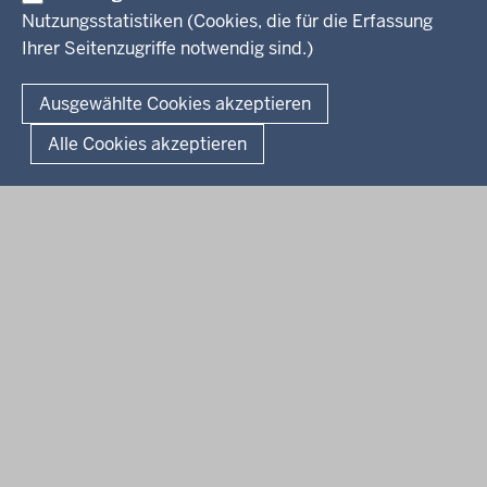
Service
Nutzungsstatistiken (Cookies, die für die Erfassung
Ihrer Seitenzugriffe notwendig sind.)
Kontakt
© 2026 Kultur und Wissenschaft in Nordrhein-Westfalen
Ausgewählte Cookies akzeptieren
Fußzeile
Datenschutz
Erklärung zur Barrierefreiheit
Impressum
Alle Cookies akzeptieren