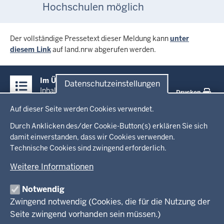
Hochschulen möglich
Der vollständige Pressetext dieser Meldung kann
unter
diesem Link
auf land.nrw abgerufen werden.
Überblick:
Im Überblick
Datenschutzeinstellungen
Inhalte
Inhalt
Drucken
Datenschutzeinstellungen
Auf dieser Seite werden Cookies verwendet.
Menü
Startseite
in
Durch Anklicken des/der Cookie-Button(s) erklären Sie sich
damit einverstanden, dass wir Cookies verwenden.
der
Ministerium
Technische Cookies sind zwingend erforderlich.
Fußzeile
Weitere Informationen
Leitung des Hauses
Themen
Organisation
Notwendig
Arbeitgeber Ministerium
Kultur
Zwingend notwendig (Cookies, die für die Nutzung der
Presse
Rechtsgrundlagen
Wissenschaft, Forschung, Lehre und Studium
Seite zwingend vorhanden sein müssen.)