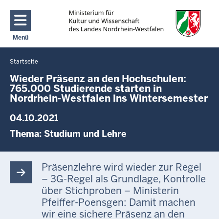
Direkt zum Inhalt
Menü
Navigation aktivieren/deaktivieren: Main Menu
Startseite
Sie
befinden
Wieder Präsenz an den Hochschulen:
765.000 Studierende starten in
sich
Nordrhein-Westfalen ins Wintersemester
hier
04.10.2021
Thema:
Studium und Lehre
Präsenzlehre wird wieder zur Regel
– 3G-Regel als Grundlage, Kontrolle
über Stichproben – Ministerin
Pfeiffer-Poensgen: Damit machen
wir eine sichere Präsenz an den