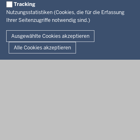
Weiterbildung
Tracking
Service
Nutzungsstatistiken (Cookies, die für die Erfassung
Ihrer Seitenzugriffe notwendig sind.)
Kontakt
© 2026 Kultur und Wissenschaft in Nordrhein-Westfalen
Ausgewählte Cookies akzeptieren
Fußzeile
Datenschutz
Erklärung zur Barrierefreiheit
Impressum
Alle Cookies akzeptieren