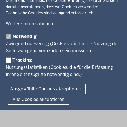
in
Durch Anklicken des/der Cookie-Button(s) erklären Sie sich
damit einverstanden, dass wir Cookies verwenden.
der
Ministerium
Technische Cookies sind zwingend erforderlich.
Fußzeile
Weitere Informationen
Leitung des Hauses
Themen
Organisation
Notwendig
Arbeitgeber Ministerium
Kultur
Zwingend notwendig (Cookies, die für die Nutzung der
Presse
Rechtsgrundlagen
Wissenschaft, Forschung, Lehre und Studium
Seite zwingend vorhanden sein müssen.)
Weiterbildung
Tracking
Service
Nutzungsstatistiken (Cookies, die für die Erfassung
Ihrer Seitenzugriffe notwendig sind.)
Kontakt
© 2026 Kultur und Wissenschaft in Nordrhein-Westfalen
Ausgewählte Cookies akzeptieren
Fußzeile
Datenschutz
Erklärung zur Barrierefreiheit
Impressum
Alle Cookies akzeptieren