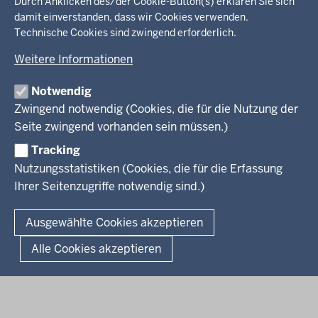
in
Durch Anklicken des/der Cookie-Button(s) erklären Sie sich
damit einverstanden, dass wir Cookies verwenden.
der
Ministerium
Technische Cookies sind zwingend erforderlich.
Fußzeile
Weitere Informationen
Leitung des Hauses
Themen
Organisation
Notwendig
Arbeitgeber Ministerium
Kultur
Zwingend notwendig (Cookies, die für die Nutzung der
Presse
Rechtsgrundlagen
Wissenschaft, Forschung, Lehre und Studium
Seite zwingend vorhanden sein müssen.)
Weiterbildung
Tracking
Service
Nutzungsstatistiken (Cookies, die für die Erfassung
Ihrer Seitenzugriffe notwendig sind.)
Kontakt
© 2026 Kultur und Wissenschaft in Nordrhein-Westfalen
Ausgewählte Cookies akzeptieren
Fußzeile
Datenschutz
Erklärung zur Barrierefreiheit
Impressum
Alle Cookies akzeptieren