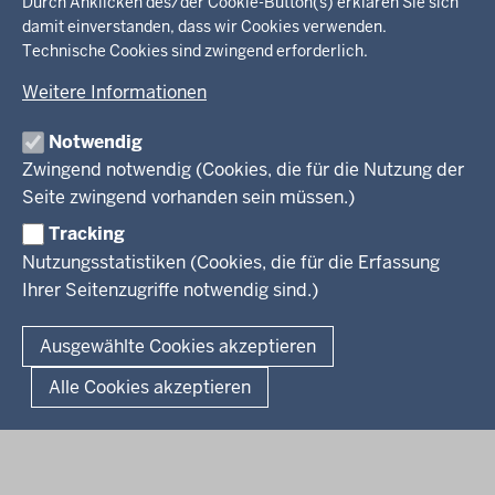
in
Durch Anklicken des/der Cookie-Button(s) erklären Sie sich
damit einverstanden, dass wir Cookies verwenden.
der
Ministerium
Technische Cookies sind zwingend erforderlich.
Fußzeile
Weitere Informationen
Leitung des Hauses
Themen
Organisation
Notwendig
Arbeitgeber Ministerium
Kultur
Zwingend notwendig (Cookies, die für die Nutzung der
Presse
Rechtsgrundlagen
Wissenschaft, Forschung, Lehre und Studium
Seite zwingend vorhanden sein müssen.)
Weiterbildung
Tracking
Service
Nutzungsstatistiken (Cookies, die für die Erfassung
Ihrer Seitenzugriffe notwendig sind.)
Kontakt
© 2026 Kultur und Wissenschaft in Nordrhein-Westfalen
Ausgewählte Cookies akzeptieren
Fußzeile
Datenschutz
Erklärung zur Barrierefreiheit
Impressum
Alle Cookies akzeptieren