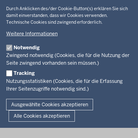
Menü
Startseite
in
Durch Anklicken des/der Cookie-Button(s) erklären Sie sich
damit einverstanden, dass wir Cookies verwenden.
der
Technische Cookies sind zwingend erforderlich.
Ministerium
Fußzeile
Weitere Informationen
Leitung des Hauses
Themen
Organisation
Notwendig
Arbeitgeber Ministerium
Kultur
Zwingend notwendig (Cookies, die für die Nutzung der
Presse
Rechtsgrundlagen
Wissenschaft, Forschung, Lehre und Studium
Seite zwingend vorhanden sein müssen.)
Weiterbildung
Tracking
Service
Nutzungsstatistiken (Cookies, die für die Erfassung
Ihrer Seitenzugriffe notwendig sind.)
Kontakt
© 2026 Kultur und Wissenschaft in Nordrhein-Westfalen
Ausgewählte Cookies akzeptieren
Fußzeile
Datenschutz
Erklärung zur Barrierefreiheit
Impressum
Alle Cookies akzeptieren