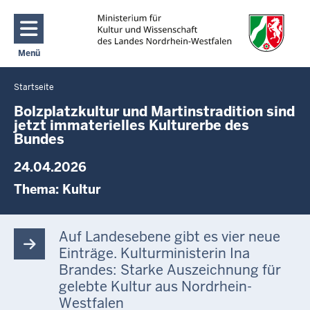
Direkt zum Inhalt
Menü
Navigation aktivieren/deaktivieren: Main Menu
Startseite
Sie
befinden
Bolzplatzkultur und Martinstradition sind
jetzt immaterielles Kulturerbe des
sich
Bundes
hier
24.04.2026
Thema:
Kultur
Auf Landesebene gibt es vier neue
Einträge. Kulturministerin Ina
Brandes: Starke Auszeichnung für
gelebte Kultur aus Nordrhein-
Westfalen