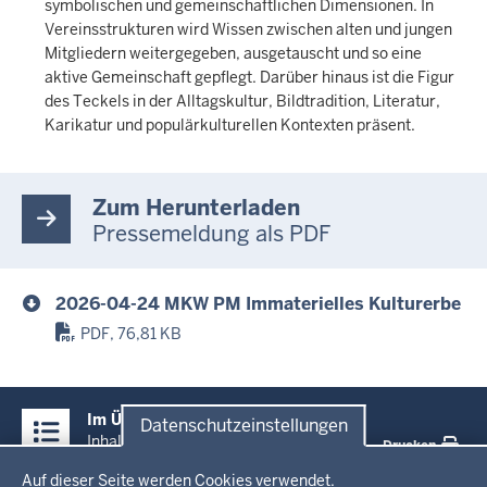
symbolischen und gemeinschaftlichen Dimensionen. In
Vereinsstrukturen wird Wissen zwischen alten und jungen
Mitgliedern weitergegeben, ausgetauscht und so eine
aktive Gemeinschaft gepflegt. Darüber hinaus ist die Figur
des Teckels in der Alltagskultur, Bildtradition, Literatur,
Karikatur und populärkulturellen Kontexten präsent.
Zum Herunterladen
Pressemeldung als PDF
2026-04-24 MKW PM Immaterielles Kulturerbe
PDF, 76,81 KB
Überblick:
Im Überblick
Datenschutzeinstellungen
Inhalte
Inhalt
Drucken
Datenschutzeinstellungen
Auf dieser Seite werden Cookies verwendet.