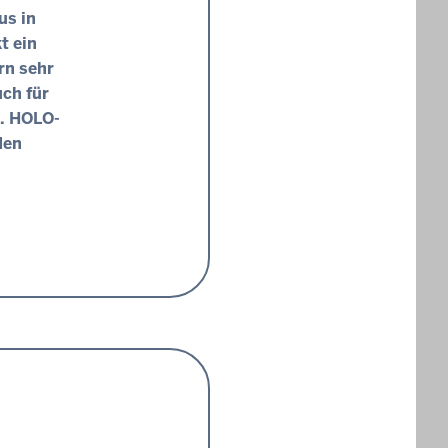
us in
t ein
rn sehr
ch für
. HOLO-
den