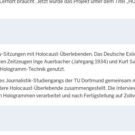
Lernort braucht. Jetzt wurde das Projekt unter dem Titel „
-Sitzungen mit Holocaust-Überlebenden. Das Deutsche Exila
 den Zeitzeugen Inge Auerbacher (Jahrgang 1934) und Kurt 
e Hologramm-Technik genutzt.
es Journalistik-Studiengangs der TU Dortmund gemeinsam m
itere Holocaust-Überlebende zusammengestellt. Die Intervie
 Hologrammen verarbeitet und nach Fertigstellung auf Zollve