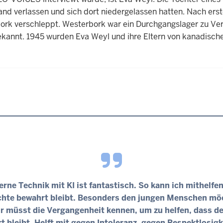
and verlassen und sich dort niedergelassen hatten. Nach ers
ork verschleppt. Westerbork war ein Durchgangslager zu Ve
ekannt. 1945 wurden Eva Weyl und ihre Eltern von kanadischen
rne Technik mit KI ist fantastisch. So kann ich mithelfen
hte bewahrt bleibt. Besonders den jungen Menschen mö
hr müsst die Vergangenheit kennen, um zu helfen, dass de
t bleibt. Helft mit gegen Intoleranz, gegen Respektlosigk