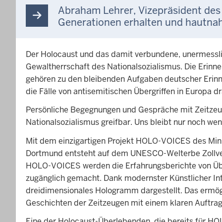
Abraham Lehrer, Vizepräsident de
Generationen erhalten und hautna
Der Holocaust und das damit verbundene, unermessli
Gewaltherrschaft des Nationalsozialismus. Die Erin
gehören zu den bleibenden Aufgaben deutscher Erinne
die Fälle von antisemitischen Übergriffen in Europa d
Persönliche Begegnungen und Gespräche mit Zeitzeu
Nationalsozialismus greifbar. Uns bleibt nur noch we
Mit dem einzigartigen Projekt HOLO-VOICES des Mini
Dortmund entsteht auf dem UNESCO-Welterbe Zollverei
HOLO-VOICES werden die Erfahrungsberichte von Übe
zugänglich gemacht. Dank modernster Künstlicher Int
dreidimensionales Hologramm dargestellt. Das ermögl
Geschichten der Zeitzeugen mit einem klaren Auftrag 
Eine der Holocaust-Überlebenden, die bereits für HO