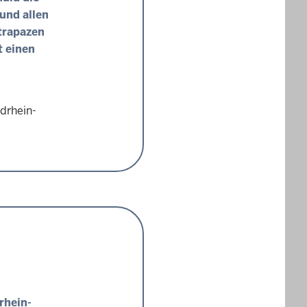
und allen
trapazen
t einen
drhein-
rhein-