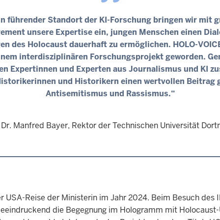
in führender Standort der KI-Forschung bringen wir mit
ement unsere Expertise ein, jungen Menschen einen Dial
en des Holocaust dauerhaft zu ermöglichen. HOLO-VOICE
inem interdisziplinären Forschungsprojekt geworden. 
ten Expertinnen und Experten aus Journalismus und KI 
istorikerinnen und Historikern einen wertvollen Beitrag
Antisemitismus und Rassismus.“
. Dr. Manfred Bayer, Rektor der Technischen Universität Dor
 USA-Reise der Ministerin im Jahr 2024. Beim Besuch des I
e beeindruckend die Begegnung im Hologramm mit Holocaust-Ü