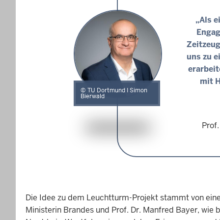
„Als e
Engag
Zeitzeug
uns zu e
erarbei
mit H
TU Dortmund I Simon
Bierwald
Prof
Die Idee zu dem Leuchtturm-Projekt stammt von einer
Ministerin Brandes und Prof. Dr. Manfred Bayer, wi