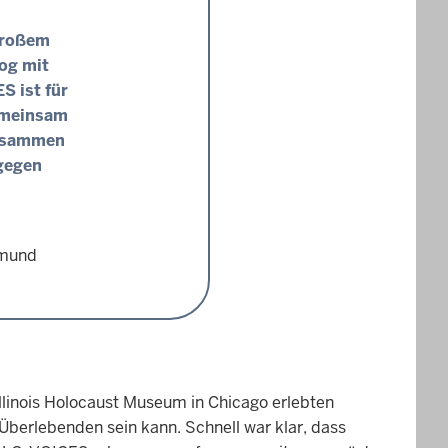
 großem
og mit
S ist für
Gemeinsam
zusammen
 gegen
tmund
llinois Holocaust Museum in Chicago erlebten
berlebenden sein kann. Schnell war klar, dass