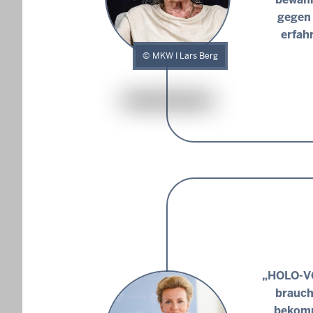
gegen 
erfah
MKW I Lars Berg
„HOLO-VO
brauch
bekomm