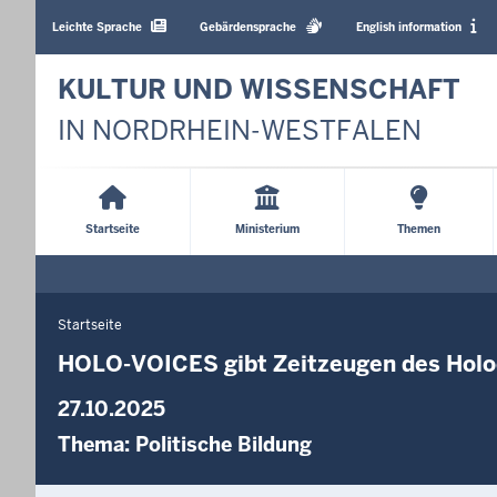
Barrierearme
Sprachen
Leichte Sprache
Gebärdensprache
English information
KULTUR UND WISSENSCHAFT
IN NORDRHEIN-WESTFALEN
Main
Menu
Startseite
Ministerium
Themen
Startseite
Sie
befinden
HOLO-VOICES gibt Zeitzeugen des Holoc
sich
27.10.2025
hier
Thema:
Politische Bildung