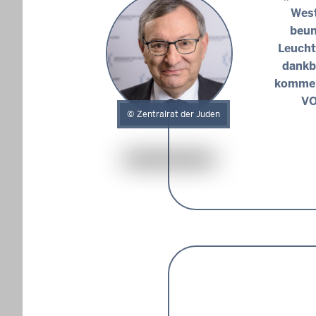
West
beun
Leucht
dankb
kommen
VO
Zentralrat der Juden