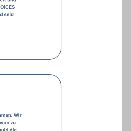
-VOICES
d seid
mmen. Wir
avon zu
uld die