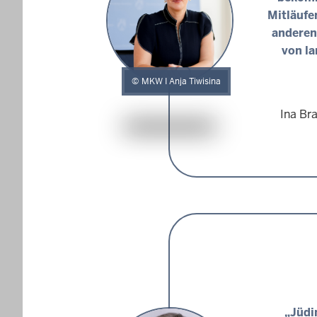
Mitläufe
anderen
von la
MKW I Anja Tiwisina
Ina Br
„Jüdi