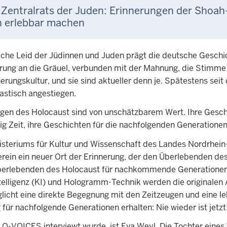
s Zentralrats der Juden: Erinnerungen der Sho
h erlebbar machen
che Leid der Jüdinnen und Juden prägt die deutsche Gesch
nerung an die Gräuel, verbunden mit der Mahnung, die Stimm
rungskultur, und sie sind aktueller denn je. Spätestens sei
rastisch angestiegen.
gen des Holocaust sind von unschätzbarem Wert. Ihre Gesc
nig Zeit, ihre Geschichten für die nachfolgenden Generation
steriums für Kultur und Wissenschaft des Landes Nordrhein-
n ein neuer Ort der Erinnerung, der den Überlebenden des 
rlebenden des Holocaust für nachkommende Generationen da
elligenz (KI) und Hologramm-Technik werden die originalen 
icht eine direkte Begegnung mit den Zeitzeugen und eine leb
für nachfolgende Generationen erhalten: Nie wieder ist jetzt
LO-VOICES interviewt wurde, ist Eva Weyl. Die Tochter eine