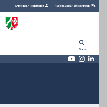
Login
Social
/
media
Anmelden / Registrieren
"Social Media"-Einstellungen
Profile
settings
link
block
Suche
Youtube
Instag
Lin