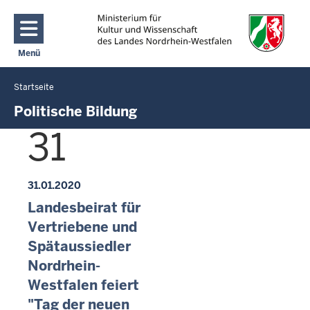
Direkt zum Inhalt
Menü
Navigation aktivieren/deaktivieren: Main Menu
Startseite
Sie
befinden
Politische Bildung
sich
31
hier
31.01.2020
Landesbeirat für
Vertriebene und
Spätaussiedler
Nordrhein-
Westfalen feiert
"Tag der neuen