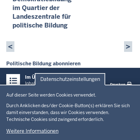
im Quartier der
Landeszentrale für
politische Bildung
Seitennummerierung
Politische Bildung abonnieren
Überblick:
Im Überblick
Datenschutzeinstellungen
Inhalte
Inhalt
Drucken
Datenschutzeinstellungen
Auf dieser Seite werden Cookies verwendet.
Menü
Startseite
in
Durch Anklicken des/der Cookie-Button(s) erklären Sie sich
damit einverstanden, dass wir Cookies verwenden.
der
Ministerium
Technische Cookies sind zwingend erforderlich.
Fußzeile
Weitere Informationen
Leitung des Hauses
Themen