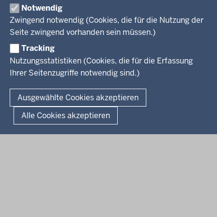
Organisation
Notwendig
Arbeitgeber Ministerium
Kultur
Zwingend notwendig (Cookies, die für die Nutzung der
Presse
Rechtsgrundlagen
Wissenschaft, Forschung, Lehre und Studium
Seite zwingend vorhanden sein müssen.)
Weiterbildung
Tracking
Service
Nutzungsstatistiken (Cookies, die für die Erfassung
Ihrer Seitenzugriffe notwendig sind.)
Kontakt
© 2026 Kultur und Wissenschaft in Nordrhein-Westfalen
Ausgewählte Cookies akzeptieren
Fußzeile
Datenschutz
Erklärung zur Barrierefreiheit
Impressum
Alle Cookies akzeptieren