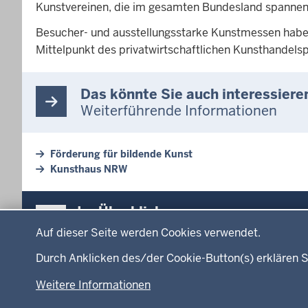
Kunstvereinen, die im gesamten Bundesland spannend
Besucher- und ausstellungsstarke Kunstmessen haben
Mittelpunkt des privatwirtschaftlichen Kunsthandels
Das könnte Sie auch interessiere
Weiterführende Informationen
Förderung für bildende Kunst
Kunsthaus NRW
Überblick:
Im Überblick
Datenschutzeinstellungen
Inhalte
Inhalt
Auf dieser Seite werden Cookies verwendet.
Menü
Durch Anklicken des/der Cookie-Button(s) erklären S
Startseite
Ministerium
in
Weitere Informationen
Leitung des Hau
der
Organisation