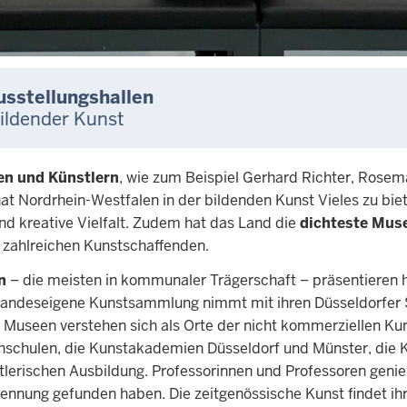
sstellungshallen
ildender Kunst
en und Künstlern
, wie zum Beispiel Gerhard Richter, Rosema
at Nordrhein-Westfalen in der bildenden Kunst Vieles zu biet
und kreative Vielfalt. Zudem hat das Land die
dichteste Mus
e zahlreichen Kunstschaffenden.
n
– die meisten in kommunaler Trägerschaft – präsentiere
landeseigene Kunstsammlung nimmt mit ihren Düsseldorfer
 Museen verstehen sich als Orte der nicht kommerziellen Ku
chschulen, die Kunstakademien Düsseldorf und Münster, die 
stlerischen Ausbildung. Professorinnen und Professoren geni
nnung gefunden haben. Die zeitgenössische Kunst findet ihre