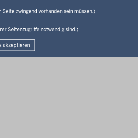
und Studium
isterium
r Seite zwingend vorhanden sein müssen.)
Weiterbildung
en
rer Seitenzugriffe notwendig sind.)
Fußzeile
s akzeptieren