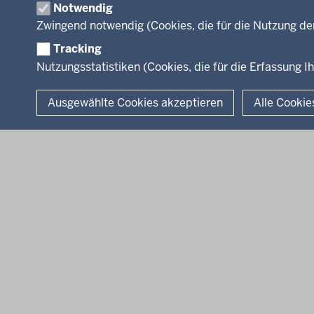
Fußzeile
Notwendig
Arbeitgeber Min
Zwingend notwendig (Cookies, die für die Nutzung de
Rechtsgrundlag
Tracking
Nutzungsstatistiken (Cookies, die für die Erfassung Ih
© 2026 Kultur und Wissenschaft in Nordrhein-Westfalen
Ausgewählte Cookies akzeptieren
Alle Cookie