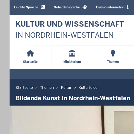
Barrierearme
Sprachen
Leichte Sprache
Gebärdensprache
English information
KULTUR UND WISSENSCHAFT
IN NORDRHEIN-WESTFALEN
Main
Menu
Startseite
Ministerium
Themen
Startseite
Themen
Kultur
Kulturfelder
Sie
befinden
Bildende Kunst in Nordrhein-Westfalen
sich
hier