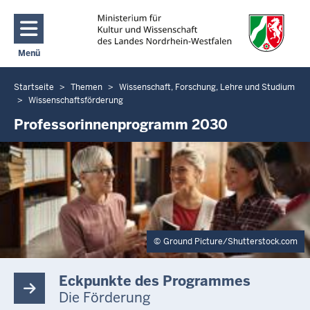
Direkt zum Inhalt
Menü
Navigation aktivieren/deaktivieren: Main Menu
Startseite
Themen
Wissenschaft, Forschung, Lehre und Studium
Sie
Wissenschaftsförderung
befinden
Professorinnenprogramm 2030
sich
hier
Ground Picture/Shutterstock.com
Eckpunkte des Programmes
Die Förderung