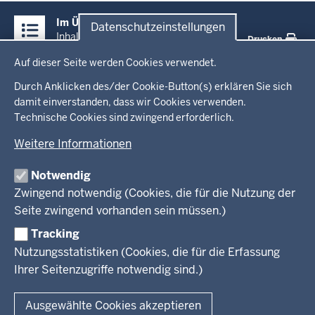
Überblick:
Im Überblick
Datenschutzeinstellungen
Inhalte
Inhalt
Drucken
Datenschutzeinstellungen
Auf dieser Seite werden Cookies verwendet.
Menü
Startseite
in
Durch Anklicken des/der Cookie-Button(s) erklären Sie sich
damit einverstanden, dass wir Cookies verwenden.
der
Ministerium
Technische Cookies sind zwingend erforderlich.
Fußzeile
Weitere Informationen
Leitung des Hauses
Themen
Organisation
Notwendig
Arbeitgeber Ministerium
Kultur
Zwingend notwendig (Cookies, die für die Nutzung der
Presse
Rechtsgrundlagen
Wissenschaft, Forschung, Lehre und Studium
Seite zwingend vorhanden sein müssen.)
Weiterbildung
Tracking
Service
Nutzungsstatistiken (Cookies, die für die Erfassung
Ihrer Seitenzugriffe notwendig sind.)
Kontakt
© 2026 Kultur und Wissenschaft in Nordrhein-Westfalen
Ausgewählte Cookies akzeptieren
Fußzeile
Datenschutz
Erklärung zur Barrierefreiheit
Impressum