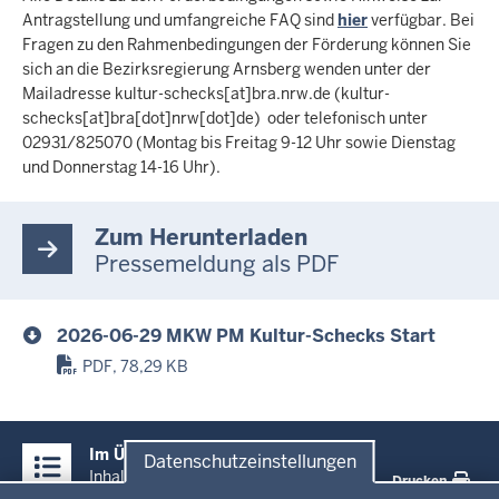
Antragstellung und umfangreiche FAQ sind
hier
verfügbar. Bei
Fragen zu den Rahmenbedingungen der Förderung können Sie
sich an die Bezirksregierung Arnsberg wenden unter der
Mailadresse
kultur-schecks
[at]
bra.nrw.de
(kultur-
schecks[at]bra[dot]nrw[dot]de)
oder telefonisch unter
02931/825070 (Montag bis Freitag 9-12 Uhr sowie Dienstag
und Donnerstag 14-16 Uhr).
Zum Herunterladen
Pressemeldung als PDF
2026-06-29 MKW PM Kultur-Schecks Start
PDF, 78,29 KB
Überblick:
Im Überblick
Datenschutzeinstellungen
Inhalte
Inhalt
Drucken
Datenschutzeinstellungen