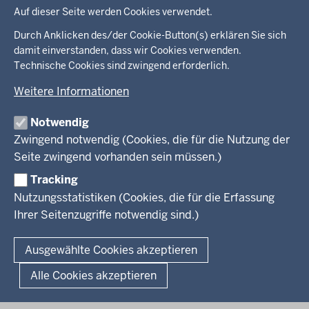
Auf dieser Seite werden Cookies verwendet.
Menü
Startseite
in
Durch Anklicken des/der Cookie-Button(s) erklären Sie sich
damit einverstanden, dass wir Cookies verwenden.
der
Ministerium
Technische Cookies sind zwingend erforderlich.
Fußzeile
Weitere Informationen
Leitung des Hauses
Themen
Organisation
Notwendig
Arbeitgeber Ministerium
Kultur
Zwingend notwendig (Cookies, die für die Nutzung der
Presse
Rechtsgrundlagen
Wissenschaft, Forschung, Lehre und Studium
Seite zwingend vorhanden sein müssen.)
Weiterbildung
Tracking
Service
Nutzungsstatistiken (Cookies, die für die Erfassung
Ihrer Seitenzugriffe notwendig sind.)
Kontakt
© 2026 Kultur und Wissenschaft in Nordrhein-Westfalen
Ausgewählte Cookies akzeptieren
Fußzeile
Datenschutz
Erklärung zur Barrierefreiheit
Impressum
Alle Cookies akzeptieren