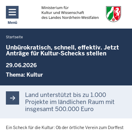
Direkt zum Inhalt
Menü
Navigation aktivieren/deaktivieren: Main Menu
Startseite
Sie
befinden
Unbürokratisch, schnell, effektiv. Jetzt
Anträge für Kultur-Schecks stellen
sich
hier
29.06.2026
Thema:
Kultur
Land unterstützt bis zu 1.000
Projekte im ländlichen Raum mit
insgesamt 500.000 Euro
Ein Scheck für die Kultur: Ob der örtliche Verein zum Dorffest