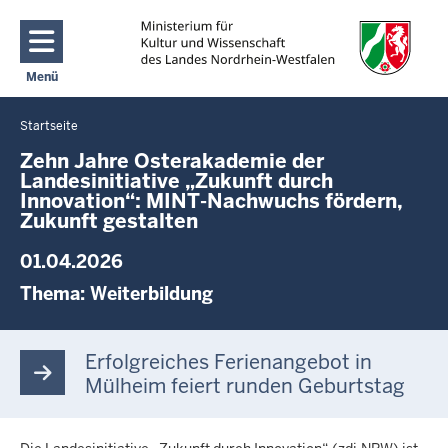
Direkt zum Inhalt
Menü
Navigation aktivieren/deaktivieren: Main Menu
Startseite
Sie
befinden
Zehn Jahre Osterakademie der
Landesinitiative „Zukunft durch
sich
Innovation“: MINT-Nachwuchs fördern,
hier
Zukunft gestalten
01.04.2026
Thema:
Weiterbildung
Erfolgreiches Ferienangebot in
Mülheim feiert runden Geburtstag