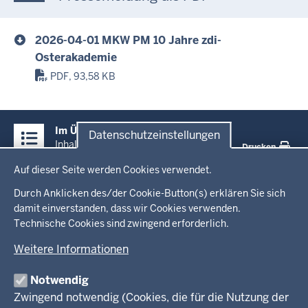
2026-04-01 MKW PM 10 Jahre zdi-
Osterakademie
PDF, 93,58 KB
Überblick:
Im Überblick
Datenschutzeinstellungen
Inhalte
Inhalt
Drucken
Datenschutzeinstellungen
Auf dieser Seite werden Cookies verwendet.
Menü
Startseite
in
Durch Anklicken des/der Cookie-Button(s) erklären Sie sich
damit einverstanden, dass wir Cookies verwenden.
der
Ministerium
Technische Cookies sind zwingend erforderlich.
Fußzeile
Weitere Informationen
Leitung des Hauses
Themen
Organisation
Notwendig
Arbeitgeber Ministerium
Kultur
Zwingend notwendig (Cookies, die für die Nutzung der
Presse
Rechtsgrundlagen