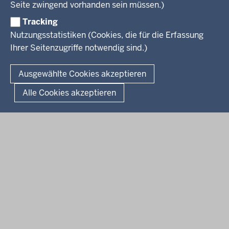
Wissenschaft, Forschung, Lehre und Studium
Seite zwingend vorhanden sein müssen.)
Weiterbildung
Tracking
Service
Nutzungsstatistiken (Cookies, die für die Erfassung
Ihrer Seitenzugriffe notwendig sind.)
Kontakt
© 2026 Kultur und Wissenschaft in Nordrhein-Westfalen
Ausgewählte Cookies akzeptieren
Fußzeile
Datenschutz
Erklärung zur Barrierefreiheit
Impressum
Alle Cookies akzeptieren