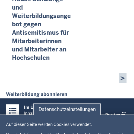
und
Weiterbildungsange
bot gegen
Antisemitismus für
Mitarbeiterinnen
und Mitarbeiter an
Hochschulen
Seitennummerierung
Weiterbildung abonnieren
Überblick:
Im Überblick
Datenschutzeinstellungen
Inhalte
Inhalt
Drucken
Datenschutzeinstellungen
Auf dieser Seite werden Cookies verwendet.
Menü
Startseite