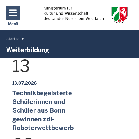
Direkt zum Inhalt
Menü
Navigation aktivieren/deaktivieren: Main Menu
Startseite
Sie
befinden
Weiterbildung
sich
13
hier
13.07.2026
Technikbegeisterte
Schülerinnen und
Schüler aus Bonn
gewinnen zdi-
Roboterwettbewerb