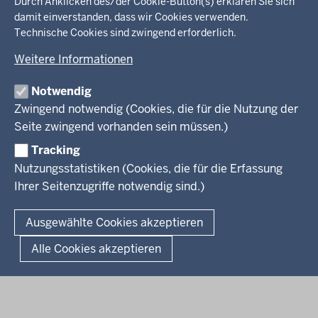
in
Durch Anklicken des/der Cookie-Button(s) erklären Sie sich
damit einverstanden, dass wir Cookies verwenden.
der
Ministerium
Technische Cookies sind zwingend erforderlich.
Fußzeile
Weitere Informationen
Leitung des Hauses
Themen
Organisation
Notwendig
Arbeitgeber Ministerium
Kultur
Zwingend notwendig (Cookies, die für die Nutzung der
Presse
Rechtsgrundlagen
Wissenschaft, Forschung, Lehre und Studium
Seite zwingend vorhanden sein müssen.)
Weiterbildung
Tracking
Service
Nutzungsstatistiken (Cookies, die für die Erfassung
Ihrer Seitenzugriffe notwendig sind.)
Kontakt
© 2026 Kultur und Wissenschaft in Nordrhein-Westfalen
Ausgewählte Cookies akzeptieren
Fußzeile
Datenschutz
Erklärung zur Barrierefreiheit
Impressum
Alle Cookies akzeptieren