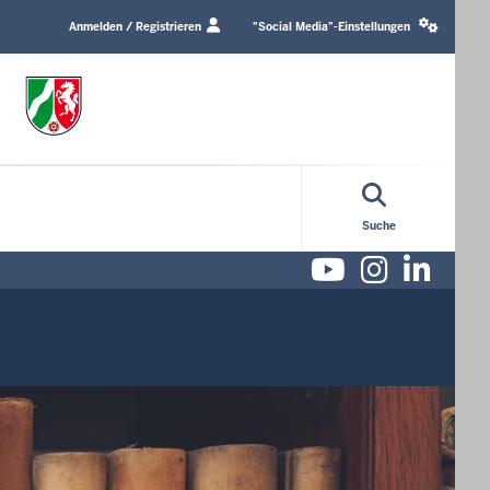
Login
Social
/
media
Anmelden / Registrieren
"Social Media"-Einstellungen
Profile
settings
link
block
Suche
Youtube
Instag
Lin