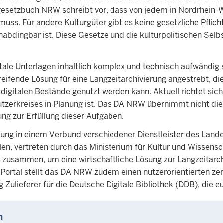
gesetzbuch NRW schreibt vor, dass von jedem in Nordrhein-We
uss. Für andere Kulturgüter gibt es keine gesetzliche Pflic
 unabdingbar ist. Diese Gesetze und die kulturpolitischen Selb
ale Unterlagen inhaltlich komplex und technisch aufwändig
eifende Lösung für eine Langzeitarchivierung angestrebt, die
 digitalen Bestände genutzt werden kann. Aktuell richtet si
tzerkreises in Planung ist. Das DA NRW übernimmt nicht die
ung zur Erfüllung dieser Aufgaben.
stung in einem Verbund verschiedener Dienstleister des Lan
len, vertreten durch das Ministerium für Kultur und Wisse
usammen, um eine wirtschaftliche Lösung zur Langzeitarchivi
Portal stellt das DA NRW zudem einen nutzerorientierten ze
g Zulieferer für die Deutsche Digitale Bibliothek (DDB), die 
n