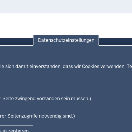
Datenschutzeinstellungen
ie sich damit einverstanden, dass wir Cookies verwenden. Te
Themen
Presse
ses
Kultur
Wissenschaft, Forschung, Lehre
und Studium
isterium
r Seite zwingend vorhanden sein müssen.)
Weiterbildung
en
rer Seitenzugriffe notwendig sind.)
Fußzeile
s akzeptieren