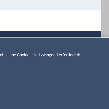
Drucken
chnische Cookies sind zwingend erforderlich.
Service
Kontakt
Datenschutz
Erklärung zur Barrierefreiheit
Impressum