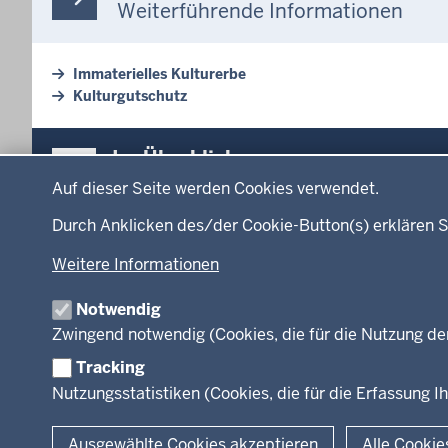
Weiterführende Informationen
Immaterielles Kulturerbe
Kulturgutschutz
Überblick:
Im Überblick
Datenschutzeinstellungen
Inhalte
Inhalt
Auf dieser Seite werden Cookies verwendet.
Menü
Durch Anklicken des/der Cookie-Button(s) erklären S
Startseite
Ministerium
in
Weitere Informationen
Leitung des Hau
der
Organisation
Fußzeile
Notwendig
Arbeitgeber Min
Zwingend notwendig (Cookies, die für die Nutzung de
Rechtsgrundlag
Tracking
Nutzungsstatistiken (Cookies, die für die Erfassung Ih
© 2026 Kultur und Wissenschaft in Nordrhein-Westfalen
Ausgewählte Cookies akzeptieren
Alle Cookie