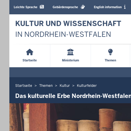
Barrierearme
Sprachen
Leichte Sprache
Gebärdensprache
English information
KULTUR UND WISSENSCHAFT
IN NORDRHEIN-WESTFALEN
Main
Menu
Startseite
Ministerium
Themen
Startseite
Themen
Kultur
Kulturfelder
Sie
befinden
Das kulturelle Erbe Nordrhein-Westfal
sich
hier