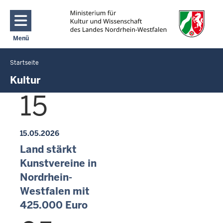
Direkt zum Inhalt
Menü
Navigation aktivieren/deaktivieren: Main Menu
Startseite
Sie
befinden
Kultur
sich
15
hier
15.05.2026
Land stärkt
Kunstvereine in
Nordrhein-
Westfalen mit
425.000 Euro