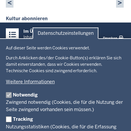
Seitennummerierung
Kultur abonnieren
Überblick:
Im Überblick
Datenschutzeinstellungen
Inhalte
Inhalt
Drucken
Datenschutzeinstellungen
Auf dieser Seite werden Cookies verwendet.
Menü
Startseite
in
Durch Anklicken des/der Cookie-Button(s) erklären Sie sich
damit einverstanden, dass wir Cookies verwenden.
der
Ministerium
Technische Cookies sind zwingend erforderlich.
Fußzeile
Weitere Informationen
Leitung des Hauses
Themen
Organisation
Notwendig
Arbeitgeber Ministerium
Kultur
Zwingend notwendig (Cookies, die für die Nutzung der
Presse
Rechtsgrundlagen
Wissenschaft, Forschung, Lehre und Studium
Seite zwingend vorhanden sein müssen.)
Weiterbildung
Tracking
Service
Nutzungsstatistiken (Cookies, die für die Erfassung