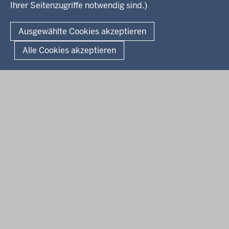
Ihrer Seitenzugriffe notwendig sind.)
Kontakt
© 2026 Kultur und Wissenschaft in Nordrhein-Westfalen
Ausgewählte Cookies akzeptieren
Fußzeile
Datenschutz
Erklärung zur Barrierefreiheit
Impressum
Alle Cookies akzeptieren